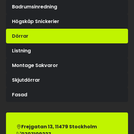
Badrumsinredning
Högskåp Snickerier
Dörrar
Listning
Montage Sakvaror
Skjutdörrar
Fasad
Frejgatan 13, 11479 Stockholm