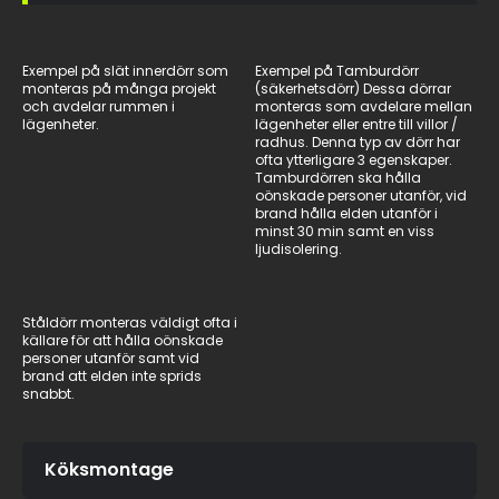
Exempel på slät innerdörr som
Exempel på Tamburdörr
monteras på många projekt
(säkerhetsdörr) Dessa dörrar
och avdelar rummen i
monteras som avdelare mellan
lägenheter.
lägenheter eller entre till villor /
radhus. Denna typ av dörr har
ofta ytterligare 3 egenskaper.
Tamburdörren ska hålla
oönskade personer utanför, vid
brand hålla elden utanför i
minst 30 min samt en viss
ljudisolering.
Ståldörr monteras väldigt ofta i
källare för att hålla oönskade
personer utanför samt vid
brand att elden inte sprids
snabbt.
Köksmontage