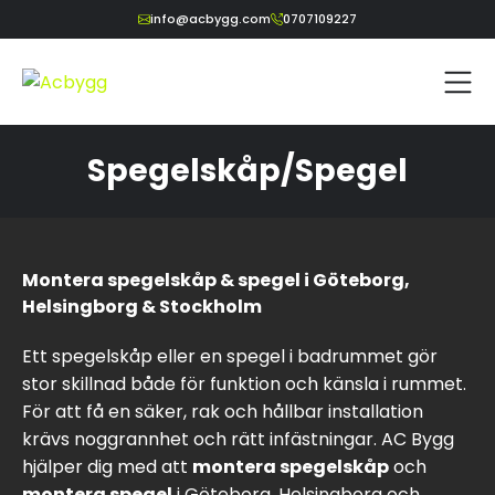
Skip
info@acbygg.com
0707109227
to
content
Spegelskåp/Spegel
Montera spegelskåp & spegel i Göteborg,
Helsingborg & Stockholm
Ett spegelskåp eller en spegel i badrummet gör
stor skillnad både för funktion och känsla i rummet.
För att få en säker, rak och hållbar installation
krävs noggrannhet och rätt infästningar. AC Bygg
hjälper dig med att
montera spegelskåp
och
montera spegel
i Göteborg, Helsingborg och