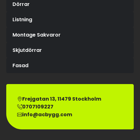
Dörrar
Listning
Montage Sakvaror
Skjutdörrar
Fasad
Frejgatan 13, 11479 Stockholm
0707109227
info@acbygg.com