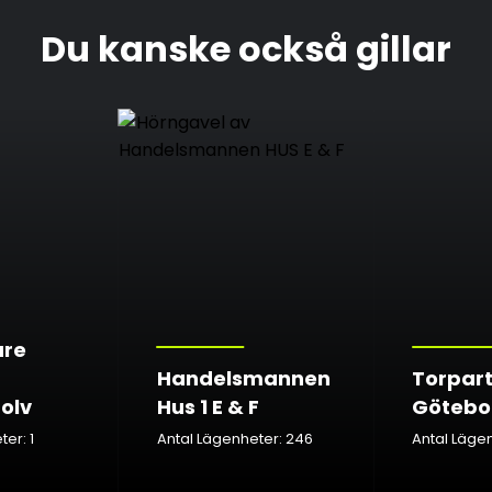
Du kanske också gillar
are
Handelsmannen
Torpar
olv
Hus 1 E & F
Götebo
er: 1
Antal Lägenheter: 246
Antal Lägen