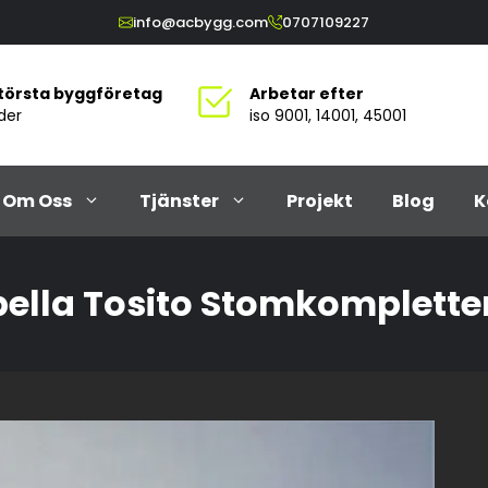
info@acbygg.com
0707109227
största byggföretag
Arbetar efter
der
iso 9001, 14001, 45001
Om Oss
Tjänster
Projekt
Blog
K
ella Tosito Stomkomplette