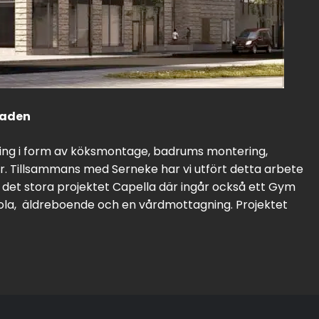
taden
ring i form av köksmontage, badrums montering,
r. Tillsammans med Serneke har vi utfört detta arbete
r i det stora projektet Capella där ingår också ett Gym
kola, äldreboende och en vårdmottagning. Projektet