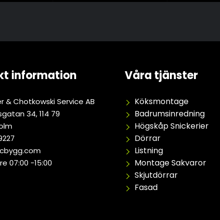
t information
Våra tjänster
Köksmontage
r & Chotkowski Service AB
Badrumsinredning
gatan 34, 114 79
Högskåp Snickerier
olm
Dörrar
9227
Listning
acbygg.com
Montage Sakvaror
re 07:00 -15:00
Skjutdörrar
Fasad