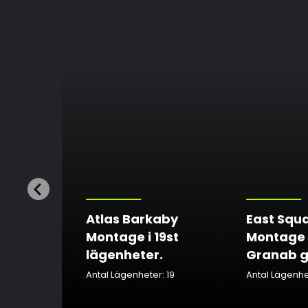
etter
ontage
Atlas Barkaby
East Squ
 Kv01
Montage i 19st
Montage
nheter
lägenheter.
Granab g
: 158
Antal Lägenheter: 19
Antal Lägenhet