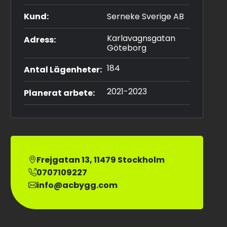
Kund:
Serneke Sverige AB
Karlavagnsgatan
Adress:
Göteborg
184
Antal Lägenheter:
2021-2023
Planerat arbete:
Frejgatan 13, 11479 Stockholm
0707109227
info@acbygg.com