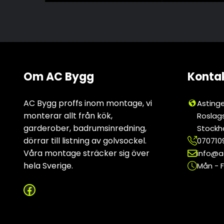
Om AC Bygg
Kontak
AC Bygg proffs inom montage, vi
Astinge
monterar allt från kök,
Roslags
garderober, badrumsinredning,
Stockh
dörrar till listning av golvsockel.
070710
Våra montage sträcker sig över
info@
hela Sverige.
Mån - F
Facebook