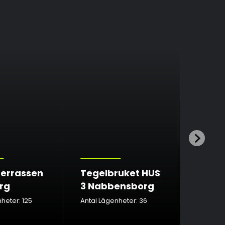
terrassen
Tegelbruket HUS
rg
3 Nabbensborg
Karla
heter: 125
Antal Lägenheter: 36
Antal Lä